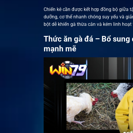
Chiến kê cần được kết hợp đồng bộ giữa t
dưỡng, cơ thể nhanh chóng suy yếu và giả
bột dễ khiến gà thừa cân và kém linh hoạt 
Thức ăn gà đá – Bổ sung 
mạnh mẽ