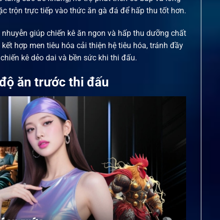
 trộn trực tiếp vào thức ăn gà đá để hấp thu tốt hơn.
ã nhuyễn giúp chiến kê ăn ngon và hấp thu dưỡng chất
kết hợp men tiêu hóa cải thiện hệ tiêu hóa, tránh đầy
hiến kê dẻo dai và bền sức khi thi đấu.
 độ ăn trước thi đấu