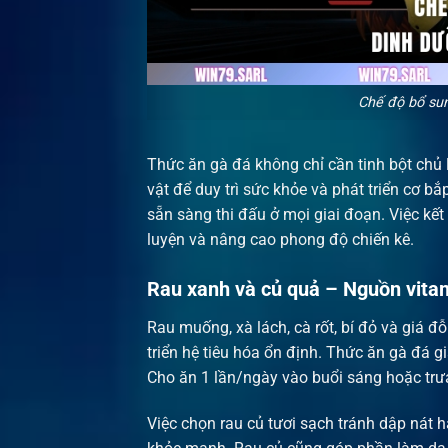
Chế độ bổ su
Thức ăn gà đá không chỉ cần tinh bột ch
vật để duy trì sức khỏe và phát triển cơ b
sẵn sàng thi đấu ở mọi giai đoạn. Việc kế
luyện và nâng cao phong độ chiến kê.
Rau xanh và củ quả – Nguồn vitam
Rau muống, xà lách, cà rốt, bí đỏ và giá đ
triển hệ tiêu hóa ổn định. Thức ăn gà đá g
Cho ăn 1 lần/ngày vào buổi sáng hoặc trưa
Việc chọn rau củ tươi sạch tránh dập nát h