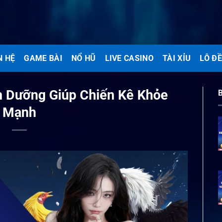
N HỆ
GAME BÀI
NỔ HŨ
LIVE CASINO
TÀI XỈU
LÔ ĐỀ
h Dưỡng Giúp Chiến Kê Khỏe
Mạnh