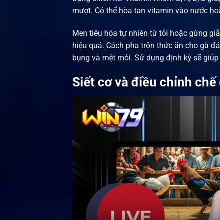
mượt. Có thể hòa tan vitamin vào nước hoặc
Men tiêu hóa tự nhiên từ tỏi hoặc gừng gi
hiệu quả. Cách pha trộn thức ăn cho gà đá 
bụng và mệt mỏi. Sử dụng định kỳ sẽ giúp c
Siết cơ và điều chỉnh chế