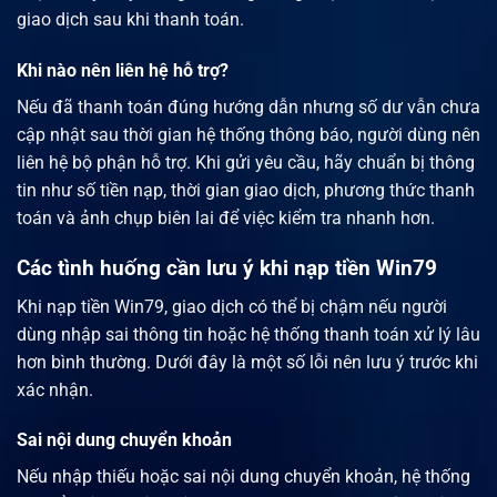
giao dịch sau khi thanh toán.
Khi nào nên liên hệ hỗ trợ?
Nếu đã thanh toán đúng hướng dẫn nhưng số dư vẫn chưa
cập nhật sau thời gian hệ thống thông báo, người dùng nên
liên hệ bộ phận hỗ trợ. Khi gửi yêu cầu, hãy chuẩn bị thông
tin như số tiền nạp, thời gian giao dịch, phương thức thanh
toán và ảnh chụp biên lai để việc kiểm tra nhanh hơn.
Các tình huống cần lưu ý khi nạp tiền Win79
Khi nạp tiền Win79, giao dịch có thể bị chậm nếu người
dùng nhập sai thông tin hoặc hệ thống thanh toán xử lý lâu
hơn bình thường. Dưới đây là một số lỗi nên lưu ý trước khi
xác nhận.
Sai nội dung chuyển khoản
Nếu nhập thiếu hoặc sai nội dung chuyển khoản, hệ thống