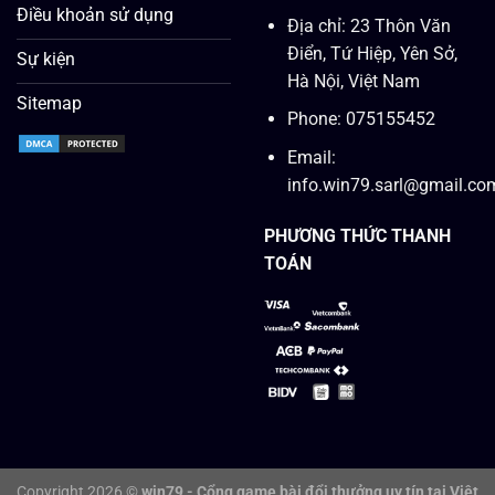
Điều khoản sử dụng
Địa chỉ: 23 Thôn Văn
Điển, Tứ Hiệp, Yên Sở,
Sự kiện
Hà Nội, Việt Nam
Sitemap
Phone: 075155452
Email:
info.win79.sarl@gmail.co
PHƯƠNG THỨC THANH
TOÁN
Copyright 2026 ©
win79 - Cổng game bài đổi thưởng uy tín tại Việt