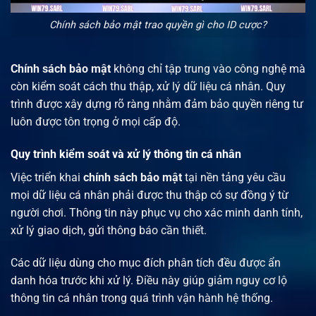
Chính sách bảo mật trao quyền gì cho ID cược?
Chính sách bảo mật
không chỉ tập trung vào công nghệ mà
còn kiểm soát cách thu thập, xử lý dữ liệu cá nhân. Quy
trình được xây dựng rõ ràng nhằm đảm bảo quyền riêng tư
luôn được tôn trọng ở mọi cấp độ.
Quy trình kiểm soát và xử lý thông tin cá nhân
Việc triển khai
chính sách bảo mật
tại nền tảng yêu cầu
mọi dữ liệu cá nhân phải được thu thập có sự đồng ý từ
người chơi. Thông tin này phục vụ cho xác minh danh tính,
xử lý giao dịch, gửi thông báo cần thiết.
Các dữ liệu dùng cho mục đích phân tích đều được ẩn
danh hóa trước khi xử lý. Điều này giúp giảm nguy cơ lộ
thông tin cá nhân trong quá trình vận hành hệ thống.