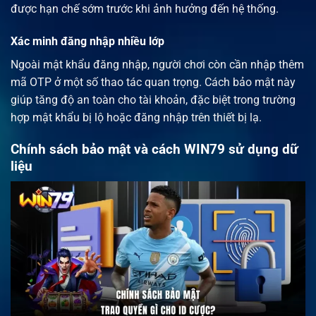
được hạn chế sớm trước khi ảnh hưởng đến hệ thống.
Xác minh đăng nhập nhiều lớp
Ngoài mật khẩu đăng nhập, người chơi còn cần nhập thêm
mã OTP ở một số thao tác quan trọng. Cách bảo mật này
giúp tăng độ an toàn cho tài khoản, đặc biệt trong trường
hợp mật khẩu bị lộ hoặc đăng nhập trên thiết bị lạ.
Chính sách bảo mật và cách WIN79 sử dụng dữ
liệu