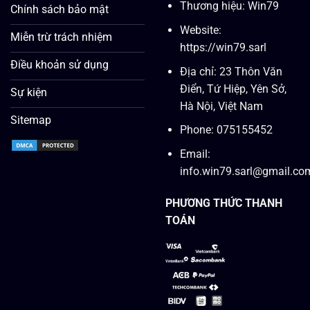
Thương hiệu: Win79
Chính sách bảo mật
Website:
Miễn trừ trách nhiệm
https://win79.sarl
Điều khoản sử dụng
Địa chỉ: 23 Thôn Văn
Điển, Tứ Hiệp, Yên Sở,
Sự kiện
Hà Nội, Việt Nam
Sitemap
Phone: 075155452
Email:
info.win79.sarl@gmail.co
PHƯƠNG THỨC THANH
TOÁN