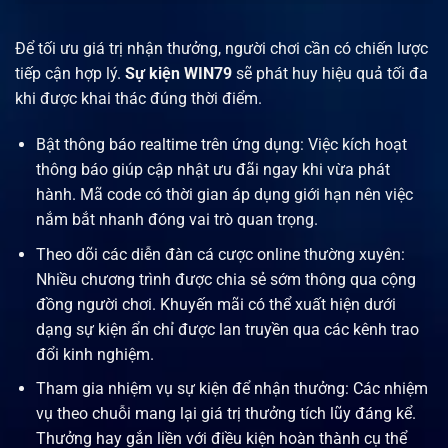
Để tối ưu giá trị nhận thưởng, người chơi cần có chiến lược
tiếp cận hợp lý.
S
ự kiện WIN79
sẽ phát huy hiệu quả tối đa
khi được khai thác đúng thời điểm.
Bật thông báo realtime trên ứng dụng: Việc kích hoạt
thông báo giúp cập nhật ưu đãi ngay khi vừa phát
hành. Mã code có thời gian áp dụng giới hạn nên việc
nắm bắt nhanh đóng vai trò quan trọng.
Theo dõi các diễn đàn cá cược online thường xuyên:
Nhiều chương trình được chia sẻ sớm thông qua cộng
đồng người chơi.
Khuyến mãi
có thể xuất hiện dưới
dạng sự kiện ẩn chỉ được lan truyền qua các kênh trao
đổi kinh nghiệm.
Tham gia nhiệm vụ sự kiện để nhận thưởng: Các nhiệm
vụ theo chuỗi mang lại giá trị thưởng tích lũy đáng kể.
Thưởng hay gắn liền với điều kiện hoàn thành cụ thể