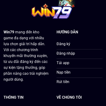
Win79
mang đến kho
HƯỚNG DẪN
game đa dạng với nhiều
lựa chọn giải trí hấp dẫn.
Đăng ký
Với các chương trình
Đăng nhập
khuyến mãi thường xuyên,
từ ưu đãi đăng ký đến các
Tải app
sự kiện tặng thưởng, góp
Nạp tiền
phần nâng cao trải nghiệm
người dùng.
Rút tiền
THÔNG TIN
VỀ CHÚNG TÔI