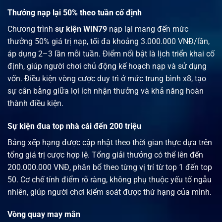
Thưởng nạp lại 50% theo tuần cố định
Chương trình
sự kiện WIN79
nạp lại mang đến mức
thưởng 50% giá trị nạp, tối đa khoảng 3.000.000 VNĐ/lần,
áp dụng 2–3 lần mỗi tuần. Điểm nổi bật là lịch triển khai cố
định, giúp người chơi chủ động kế hoạch nạp và sử dụng
vốn. Điều kiện vòng cược duy trì ở mức trung bình x8, tạo
sự cân bằng giữa lợi ích nhận thưởng và khả năng hoàn
thành điều kiện.
Sự kiện đua top nhà cái đến 200 triệu
Bảng xếp hạng được cập nhật theo thời gian thực dựa trên
tổng giá trị cược hợp lệ. Tổng giải thưởng có thể lên đến
200.000.000 VNĐ, phân bổ theo từng vị trí từ top 1 đến top
50. Cơ chế tính điểm rõ ràng, không phụ thuộc yếu tố ngẫu
nhiên, giúp người chơi kiểm soát được thứ hạng của mình.
Vòng quay may mắn