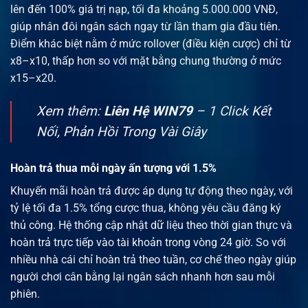
lên đến 100% giá trị nạp, tối đa khoảng 5.000.000 VNĐ,
giúp nhân đôi ngân sách ngay từ lần tham gia đầu tiên.
Điểm khác biệt nằm ở mức rollover (điều kiện cược) chỉ từ
x8–x10, thấp hơn so với mặt bằng chung thường ở mức
x15–x20.
Xem thêm:
Liên Hệ WIN79
– 1 Click Kết
Nối, Phản Hồi Trong Vài Giây
Hoàn trả thua mỗi ngày ấn tượng với 1.5%
Khuyến mãi hoàn trả được áp dụng tự động theo ngày, với
tỷ lệ tối đa 1.5% tổng cược thua, không yêu cầu đăng ký
thủ công. Hệ thống cập nhật dữ liệu theo thời gian thực và
hoàn trả trực tiếp vào tài khoản trong vòng 24 giờ. So với
nhiều nhà cái chỉ hoàn trả theo tuần, cơ chế theo ngày giúp
người chơi cân bằng lại ngân sách nhanh hơn sau mỗi
phiên.