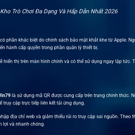
Kho Trò Chơi Đa Dạng Và Hấp Dẫn Nhất 2026
p có phần khác biệt do chính sách bảo mật khắt khe từ Apple. Ng
iến hành cấp quyền trong phần quản lý thiết bị.
 hiển thị trên màn hình chính và có thể sử dụng ngay lập tức. 
Win79
là sử dụng mã QR được cung cấp trên trang chính thức. 
ruy cập trực tiếp liên kết tải ứng dụng.
nhập địa chỉ web và giảm thiểu rủi ro truy cập sai nguồn. Theo
n lợi và nhanh chóng.