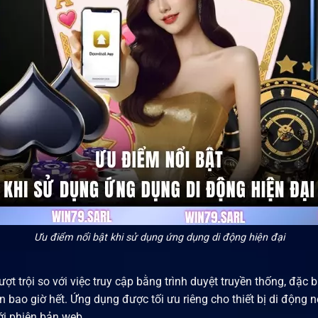
Ưu điểm nổi bật khi sử dụng ứng dụng di động hiện đại
ượt trội so với việc truy cập bằng trình duyệt truyền thống, đặc
n bao giờ hết. Ứng dụng được tối ưu riêng cho thiết bị di động 
ới phiên bản web.