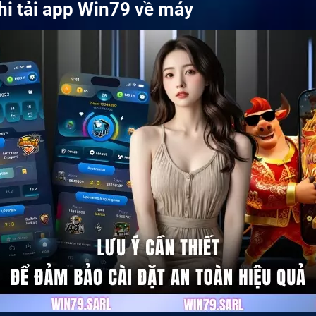
hi tải app Win79 về máy