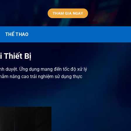
THAM GIA NGAY
THỂ THAO
 Thiết Bị
ình duyệt. Ứng dụng mang đến tốc độ xử lý
nhằm nâng cao trải nghiệm sử dụng thực