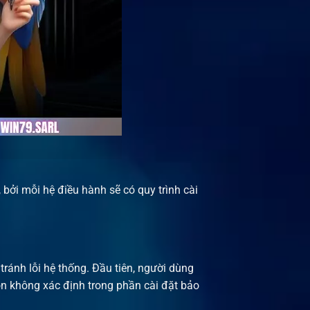
bởi mỗi hệ điều hành sẽ có quy trình cài
ránh lỗi hệ thống. Đầu tiên, người dùng
uồn không xác định trong phần cài đặt bảo