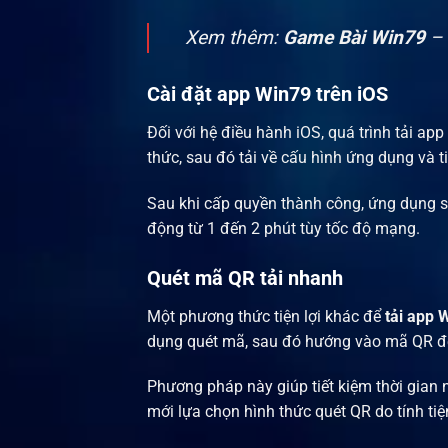
Xem thêm:
Game Bài Win79
– 
Cài đặt app Win79 trên iOS
Đối với hệ điều hành iOS, quá trình tải ap
thức, sau đó tải về cấu hình ứng dụng và t
Sau khi cấp quyền thành công, ứng dụng sẽ
động từ 1 đến 2 phút tùy tốc độ mạng.
Quét mã QR tải nhanh
Một phương thức tiện lợi khác để
tải app 
dụng quét mã, sau đó hướng vào mã QR để t
Phương pháp này giúp tiết kiệm thời gian 
mới lựa chọn hình thức quét QR do tính tiệ