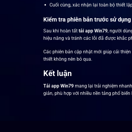
Cuối cùng, xác nhận lại toàn bộ thiết l
Kiểm tra phiên bản trước sử dụng
Sau khi hoàn tất
tải app Win79
, người dùn
hiệu năng và tránh các lỗi đã được khắc p
Các phiên bản cập nhật mới giúp cải thiện
thiết không nên bỏ qua.
Kết luận
Tải app Win79
mang lại trải nghiệm nhanh 
giản, phù hợp với nhiều nền tảng phổ biến