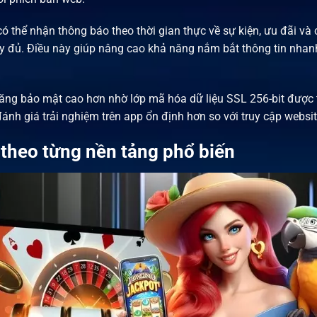
 có thể nhận thông báo theo thời gian thực về sự kiện, ưu đãi v
 đủ. Điều này giúp nâng cao khả năng nắm bắt thông tin nhanh
năng bảo mật cao hơn nhờ lớp mã hóa dữ liệu SSL 256-bit được t
nh giá trải nghiệm trên app ổn định hơn so với truy cập websi
theo từng nền tảng phổ biến