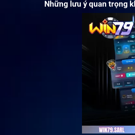
Những lưu ý quan trọng k