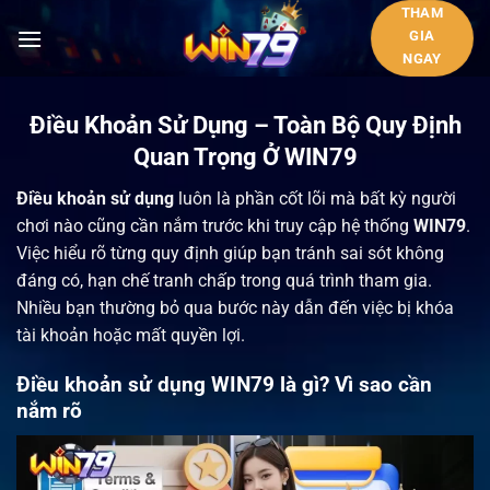
Chuyển
THAM
GIA
đến
NGAY
nội
dung
Điều Khoản Sử Dụng – Toàn Bộ Quy Định
Quan Trọng Ở WIN79
Điều khoản sử dụng
luôn là phần cốt lõi mà bất kỳ người
chơi nào cũng cần nắm trước khi truy cập hệ thống
WIN79
.
Việc hiểu rõ từng quy định giúp bạn tránh sai sót không
đáng có, hạn chế tranh chấp trong quá trình tham gia.
Nhiều bạn thường bỏ qua bước này dẫn đến việc bị khóa
tài khoản hoặc mất quyền lợi.
Điều khoản sử dụng WIN79 là gì? Vì sao cần
nắm rõ