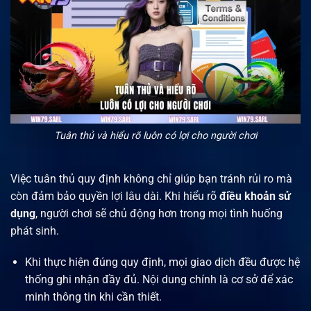
Tuân thủ và hiểu rõ luôn có lợi cho người chơi
Việc tuân thủ quy định không chỉ giúp bạn tránh rủi ro mà
còn đảm bảo quyền lợi lâu dài. Khi hiểu rõ
điều khoản sử
dụng
, người chơi sẽ chủ động hơn trong mọi tình huống
phát sinh.
Khi thực hiện đúng quy định, mọi giao dịch đều được hệ
thống ghi nhận đầy đủ. Nội dung chính là cơ sở để xác
minh thông tin khi cần thiết.