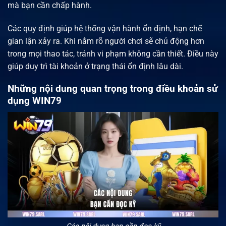
mà bạn cần chấp hành.
Các quy định giúp hệ thống vận hành ổn định, hạn chế
gian lận xảy ra. Khi nắm rõ người chơi sẽ chủ động hơn
trong mọi thao tác, tránh vi phạm không cần thiết. Điều này
giúp duy trì tài khoản ở trạng thái ổn định lâu dài.
Những nội dung quan trọng trong điều khoản sử
dụng WIN79