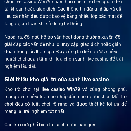
chơi live casino Win79 nhằm hạn chế rủi ro liên quan đến
tài khoản hoặc giao dịch. Các thông tin đăng nhập và dữ
liệu cá nhân đều được bảo vệ bằng nhiều lớp bảo mật để
tăng độ an toàn khi sử dụng hệ thống.
Ngoài ra, đội ngũ hỗ trợ vẫn hoạt động thường xuyên để
giải đáp các vấn đề như lỗi truy cập, giao dịch hoặc gián
đoạn trong lúc tham gia. Đây cũng là điểm được nhiều
người chơi quan tâm khi lựa chọn sảnh live casino để trải
nghiệm lâu dài.
Giới thiệu kho giải trí của sảnh live casino
Kho trò chơi tại
live casino Win79
vô cùng phong phú,
mang đến nhiều lựa chọn hấp dẫn cho người chơi. Mỗi trò
chơi đều có luật chơi rõ ràng và được thiết kế tối ưu để
mang lại trải nghiệm tốt nhất.
Các trò chơi phổ biến tại sảnh cược bao gồm: