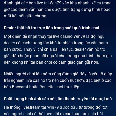
đánh giá các bàn live tại Win79 vào khá nhanh, kể cả trong
giờ cao điểm vẫn hạn chế được tình trạng đứng hình hoặc
mất kết nối giữa chừng.
Dealer thật hỗ trợ trực tiếp trong suốt quá trình chơi
Một điểm dễ nhận thấy tại live casino Win79 là đội ngũ
dealer có cách tương tác khá tự nhiên trong lúc vận hành
bàn cược. Thay vì chỉ chia bài liên tục, dealer vẫn hỗ trợ
giải đáp hoặc phản hồi người chơi trong quá trình tham gia
nên không khí tại bàn chơi có cảm giác gần gũi hơn.
Nhiều người chơi lâu năm cũng đánh giá đây là yếu tố giúp
trải nghiệm live casino trở nên cuốn hút hơn, đặc biệt ở các
bàn Baccarat hoặc Roulette chơi trực tiếp.
Chất lượng hình ảnh sắc nét, âm thanh truyền tải mượt mà
Hệ thống livestream tại Win79 được đầu tư tương đối tốt
nên người chơi có thể theo dõi rõ các thao tác chia bài