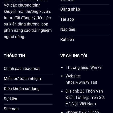
Với các chương trình
Đăng nhập
khuyến mãi thường xuyên,
từ ưu đãi đăng ký đến các
Tải app
sự kiện tặng thưởng, góp
Nạp tiền
phần nâng cao trải nghiệm
người dùng.
Rút tiền
THÔNG TIN
VỀ CHÚNG TÔI
Thương hiệu: Win79
Chính sách bảo mật
Website:
Miễn trừ trách nhiệm
https://win79.sarl
Điều khoản sử dụng
Địa chỉ: 23 Thôn Văn
Điển, Tứ Hiệp, Yên Sở,
Sự kiện
Hà Nội, Việt Nam
Sitemap
Phone: 075155452