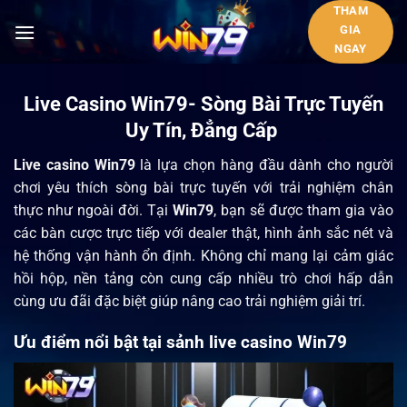
Chuyển
THAM
GIA
đến
NGAY
nội
dung
Live Casino Win79- Sòng Bài Trực Tuyến
Uy Tín, Đẳng Cấp
Live casino Win79
là lựa chọn hàng đầu dành cho người
chơi yêu thích sòng bài trực tuyến với trải nghiệm chân
thực như ngoài đời. Tại
Win79
, bạn sẽ được tham gia vào
các bàn cược trực tiếp với dealer thật, hình ảnh sắc nét và
hệ thống vận hành ổn định. Không chỉ mang lại cảm giác
hồi hộp, nền tảng còn cung cấp nhiều trò chơi hấp dẫn
cùng ưu đãi đặc biệt giúp nâng cao trải nghiệm giải trí.
Ưu điểm nổi bật tại sảnh live casino Win79