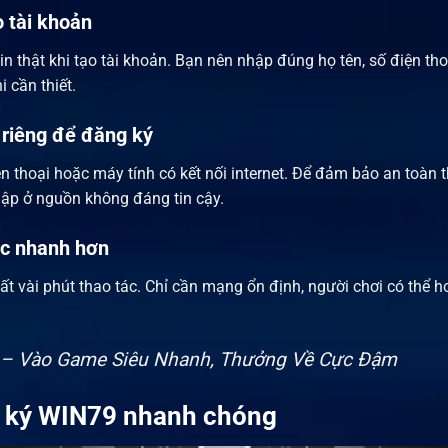
o tài khoản
n thật khi tạo tài khoản. Bạn nên nhập đúng họ tên, số điện t
 cần thiết.
 riêng để đăng ký
thoại hoặc máy tính có kết nối internet. Để đảm bảo an toàn thô
ập ở nguồn không đáng tin cậy.
ác nhanh hơn
t vài phút thao tác. Chỉ cần mạng ổn định, người chơi có thể ho
– Vào Game Siêu Nhanh, Thưởng Về Cực Đậm
ng ký WIN79 nhanh chóng