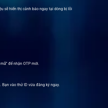
u sẽ hiển thị cảnh báo ngay tại dòng bị lỗi
ại mã” để nhận OTP mới.
p. Bạn vào thử ID vừa đăng ký ngay.