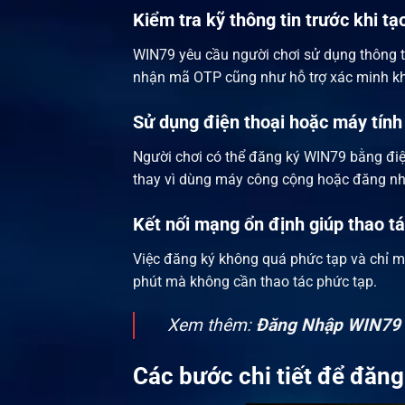
Kiểm tra kỹ thông tin trước khi tạ
WIN79 yêu cầu người chơi sử dụng thông ti
nhận mã OTP cũng như hỗ trợ xác minh khi
Sử dụng điện thoại hoặc máy tính
Người chơi có thể đăng ký WIN79 bằng điện 
thay vì dùng máy công cộng hoặc đăng nh
Kết nối mạng ổn định giúp thao t
Việc đăng ký không quá phức tạp và chỉ mấ
phút mà không cần thao tác phức tạp.
Xem thêm:
Đăng Nhập WIN79
Các bước chi tiết để đă