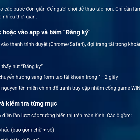
 các bước đơn giản để người chơi dễ thao tác hơn. Chỉ cần là
 nhiều thời gian.
k hoặc vào app và bấm “Đăng ký”
 vào thanh trình duyệt (Chrome/Safari), đợi trang tải trong khoả
 thấy nút “Đăng ký”
ẽ chuyển hướng sang form tạo tài khoản trong 1–2 giây
iữ nguyên tên miền chính để tránh truy cập nhầm cổng game WIN
và kiểm tra từng mục
h điền lần lượt các trường hiển thị trên màn hình. Các ô gồm:
khẩu (bao gồm chữ + số)