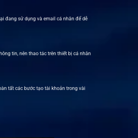
hoại đang sử dụng và email cá nhân để dễ
ng tin, nên thao tác trên thiết bị cá nhân
àn tất các bước tạo tài khoản trong vài