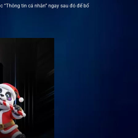
mục “Thông tin cá nhân” ngay sau đó để bổ