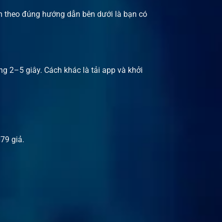
m theo đúng hướng dẫn bên dưới là bạn có
ng 2–5 giây. Cách khác là tải app và khởi
79 giả.