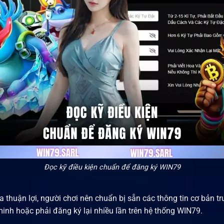
Đọc kỹ điều kiện chuẩn để đăng ký WIN79
a thuận lợi, người chơi nên chuẩn bị sẵn các thông tin cơ bản t
 minh hoặc phải đăng ký lại nhiều lần trên hệ thống WIN79.