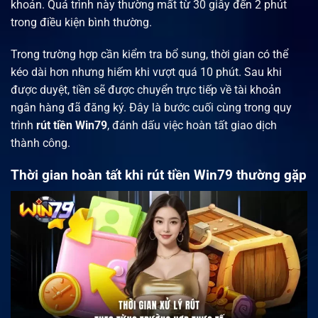
khoản. Quá trình này thường mất từ 30 giây đến 2 phút
trong điều kiện bình thường.
Trong trường hợp cần kiểm tra bổ sung, thời gian có thể
kéo dài hơn nhưng hiếm khi vượt quá 10 phút. Sau khi
được duyệt, tiền sẽ được chuyển trực tiếp về tài khoản
ngân hàng đã đăng ký. Đây là bước cuối cùng trong quy
trình
rút tiền Win79
, đánh dấu việc hoàn tất giao dịch
thành công.
Thời gian hoàn tất khi rút tiền Win79 thường gặp