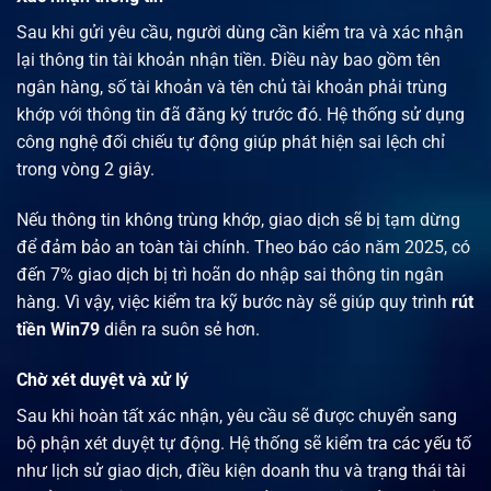
Sau khi gửi yêu cầu, người dùng cần kiểm tra và xác nhận
lại thông tin tài khoản nhận tiền. Điều này bao gồm tên
ngân hàng, số tài khoản và tên chủ tài khoản phải trùng
khớp với thông tin đã đăng ký trước đó. Hệ thống sử dụng
công nghệ đối chiếu tự động giúp phát hiện sai lệch chỉ
trong vòng 2 giây.
Nếu thông tin không trùng khớp, giao dịch sẽ bị tạm dừng
để đảm bảo an toàn tài chính. Theo báo cáo năm 2025, có
đến 7% giao dịch bị trì hoãn do nhập sai thông tin ngân
hàng. Vì vậy, việc kiểm tra kỹ bước này sẽ giúp quy trình
rút
tiền Win79
diễn ra suôn sẻ hơn.
Chờ xét duyệt và xử lý
Sau khi hoàn tất xác nhận, yêu cầu sẽ được chuyển sang
bộ phận xét duyệt tự động. Hệ thống sẽ kiểm tra các yếu tố
như lịch sử giao dịch, điều kiện doanh thu và trạng thái tài