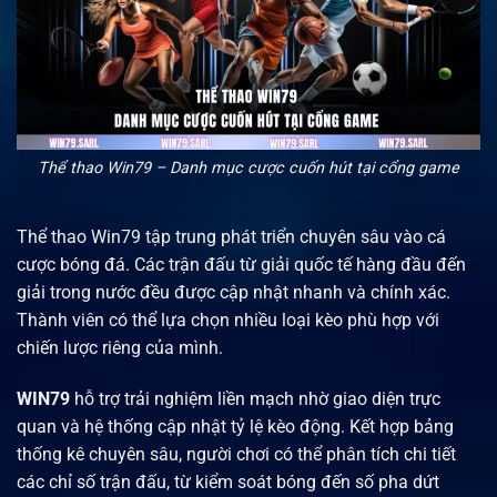
Thể thao Win79 – Danh mục cược cuốn hút tại cổng game
Thể thao Win79 tập trung phát triển chuyên sâu vào cá
cược bóng đá. Các trận đấu từ giải quốc tế hàng đầu đến
giải trong nước đều được cập nhật nhanh và chính xác.
Thành viên có thể lựa chọn nhiều loại kèo phù hợp với
chiến lược riêng của mình.
WIN79
hỗ trợ trải nghiệm liền mạch nhờ giao diện trực
quan và hệ thống cập nhật tỷ lệ kèo động. Kết hợp bảng
thống kê chuyên sâu, người chơi có thể phân tích chi tiết
các chỉ số trận đấu, từ kiểm soát bóng đến số pha dứt