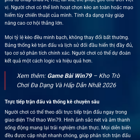
vị. Người chơi có thể linh hoạt chọn kèo an toàn hoặc mạo
hiểm tùy chiến thuật của mình. Tính đa dạng này giúp
nâng cao cơ hội thắng lớn.
Mọi tỷ lệ kèo đều minh bạch, không thay đổi bất thường.
Bảng thống kê trận đấu và lịch sử đối đầu hiển thị đầy đủ,
tạo cơ sở phân tích chính xác. Người chơi có thể dự đoán
kết quả một cách logic và hiệu quả hơn.
Xem thêm:
Game Bài Win79
– Kho Trò
Chơi Đa Dạng Và Hấp Dẫn Nhất 2026
Trực tiếp trận đấu và thống kê chuyên sâu
Người chơi có thể theo dõi trực tiếp trận đấu ngay trong
giao diện Thể thao Win79. Hình ảnh sắc nét và âm thanh
sống động mang lại trải nghiệm chân thực. Mọi diễn biến
đều được cập nhật nhanh chóng, giúp phân tích trận đấu