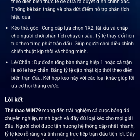
theo diễn biến thực tế để đưa ra quyết định chính xác.
Thống kê bàn thắng và pha dứt điểm hỗ trợ phân tích
hiệu quả.
Kèo thẻ, góc : Cung cấp lựa chọn 1X2, tài xỉu và chấp
cho người chơi phân tích chuyên sâu. Tỷ lệ thay đổi liên
tục theo từng phút trận đấu. Giúp người chơi điều chỉnh
chiến thuật kịp thời và thông minh.
Lẻ/Chẵn : Dự đoán tổng bàn thắng hiệp 1 hoặc cả trận
là số lẻ hay chẵn. Bảng tỷ lệ cập nhật kịp thời theo diễn
biến trận đấu. Kết hợp kèo này với các loại khác giúp tối
ưu cơ hội thắng cược.
Lời kết
Thể thao WIN79
mang đến trải nghiệm cá cược bóng đá
chuyên nghiệp, minh bạch và đầy đủ loại kèo cho mọi giải
đấu. Người chơi được tận hưởng hệ thống cập nhật nhanh,
tỷ lệ kèo rõ ràng và tính năng trực tiếp trận đấu tiện lợi. Đây