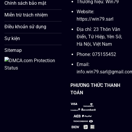
Thương hiệu: Win79
Chính sách bảo mật
Website:
Miễn trừ trách nhiệm
https://win79.sarl
Điều khoản sử dụng
Địa chỉ: 23 Thôn Văn
Điển, Tứ Hiệp, Yên Sở,
Sự kiện
Hà Nội, Việt Nam
Sitemap
Phone: 075155452
Email:
info.win79.sarl@gmail.co
PHƯƠNG THỨC THANH
TOÁN