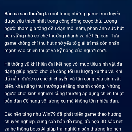
Bắn cá săn thưởng
là một trong những game trực tuyến
được yêu thích nhất trong cộng đồng cược thủ. Lượng
người tham gia tăng đều đặn mỗi năm, phản ánh sức hút
bền vững nhờ cơ chế thưởng nhanh và dễ tiếp cận. Tựa
game không chỉ thu hút nhờ yếu tố giải trí mà còn nhấn
mạnh vào chiến thuật và kỹ năng của người chơi.
Hệ thống vũ khí hiện đại kết hợp với mục tiêu sinh vật đa
dạng giúp người chơi dễ dàng tối ưu lượng xu thu về. Khi
đã nắm được cơ chế di chuyển và tấn công của sinh vật
biển, khả năng thu thưởng sẽ tăng nhanh chóng. Những
người chơi kinh nghiệm cũng thường áp dụng chiến thuật
bắn đàn để nâng số lượng xu mà không tốn nhiều đạn.
Các nền tảng như Win79 đã phát triển game theo hướng
chuyên nghiệp, cung cấp bản đồ rộng, đồ họa 3D sắc nét
và hệ thống boss AI giúp trải nghiệm săn thưởng trở nên