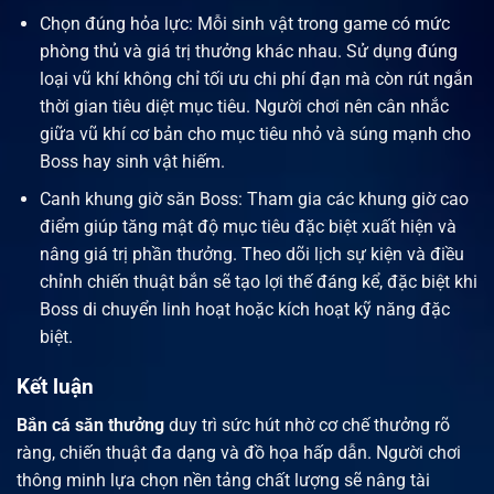
Chọn đúng hỏa lực: Mỗi sinh vật trong game có mức
phòng thủ và giá trị thưởng khác nhau. Sử dụng đúng
loại vũ khí không chỉ tối ưu chi phí đạn mà còn rút ngắn
thời gian tiêu diệt mục tiêu. Người chơi nên cân nhắc
giữa vũ khí cơ bản cho mục tiêu nhỏ và súng mạnh cho
Boss hay sinh vật hiếm.
Canh khung giờ săn Boss: Tham gia các khung giờ cao
điểm giúp tăng mật độ mục tiêu đặc biệt xuất hiện và
nâng giá trị phần thưởng. Theo dõi lịch sự kiện và điều
chỉnh chiến thuật bắn sẽ tạo lợi thế đáng kể, đặc biệt khi
Boss di chuyển linh hoạt hoặc kích hoạt kỹ năng đặc
biệt.
Kết luận
Bắn cá săn thưởng
duy trì sức hút nhờ cơ chế thưởng rõ
ràng, chiến thuật đa dạng và đồ họa hấp dẫn. Người chơi
thông minh lựa chọn nền tảng chất lượng sẽ nâng tài