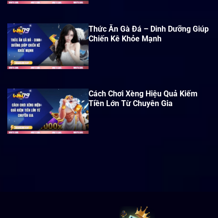
Thức Ăn Gà Đá – Dinh Dưỡng Giúp
Chiến Kê Khỏe Mạnh
Cách Chơi Xèng Hiệu Quả Kiếm
Tiền Lớn Từ Chuyên Gia