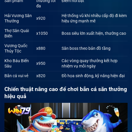
Sản phẩm
thưởng tối
Điểm nổi bật
đa
Hải Vương Săn
Hệ thống vũ khí nhiều cấp độ đi kèm
x920
Thưởng
hiệu ứng mạnh mẽ
Thợ Săn Quái
x1050
Boss siêu lớn xuất hiện, thưởng cao
Biển
Vương Quốc
x880
Săn boss theo bản đồ tầng
Thủy Tộc
Kho Báu Biển
Các vòng quay thưởng kết hợp
x950
Sâu
nhiệm vụ mỗi ngày
Bắn cá vui vẻ
x820
Đồ họa sinh động, kỹ năng hiện đại
Chiến thuật nâng cao để chơi bắn cá săn thưởng
hiệu quả