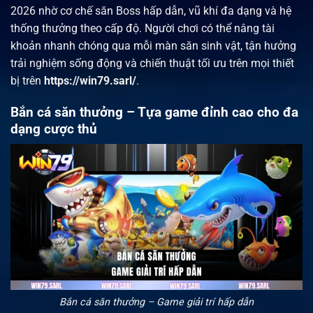
2026 nhờ cơ chế săn Boss hấp dẫn, vũ khí đa dạng và hệ
thống thưởng theo cấp độ. Người chơi có thể nâng tài
khoản nhanh chóng qua mỗi màn săn sinh vật, tận hưởng
trải nghiệm sống động và chiến thuật tối ưu trên mọi thiết
bị trên
https://win79.sarl/
.
Bắn cá săn thưởng – Tựa game đỉnh cao cho đa
dạng cược thủ
Bắn cá săn thưởng – Game giải trí hấp dẫn