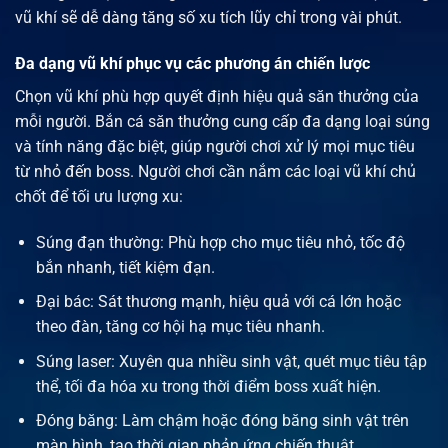
vũ khí sẽ dễ dàng tăng số xu tích lũy chỉ trong vài phút.
Đa dạng vũ khí phục vụ các phương án chiến lược
Chọn vũ khí phù hợp quyết định hiệu quả săn thưởng của
mỗi người. Bắn cá săn thưởng cung cấp đa dạng loại súng
và tính năng đặc biệt, giúp người chơi xử lý mọi mục tiêu
từ nhỏ đến boss. Người chơi cần nắm các loại vũ khí chủ
chốt để tối ưu lượng xu:
Súng đạn thường: Phù hợp cho mục tiêu nhỏ, tốc độ
bắn nhanh, tiết kiệm đạn.
Đại bác: Sát thương mạnh, hiệu quả với cá lớn hoặc
theo đàn, tăng cơ hội hạ mục tiêu nhanh.
Súng laser: Xuyên qua nhiều sinh vật, quét mục tiêu tập
thể, tối đa hóa xu trong thời điểm boss xuất hiện.
Đóng băng: Làm chậm hoặc đóng băng sinh vật trên
màn hình, tạo thời gian phản ứng chiến thuật.