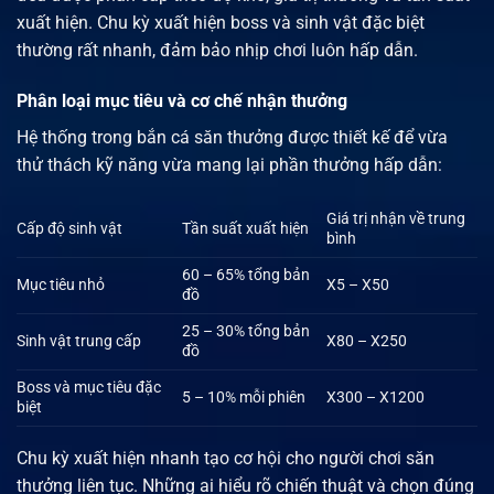
xuất hiện. Chu kỳ xuất hiện boss và sinh vật đặc biệt
thường rất nhanh, đảm bảo nhịp chơi luôn hấp dẫn.
Phân loại mục tiêu và cơ chế nhận thưởng
Hệ thống trong bắn cá săn thưởng được thiết kế để vừa
thử thách kỹ năng vừa mang lại phần thưởng hấp dẫn:
Giá trị nhận về trung
Cấp độ sinh vật
Tần suất xuất hiện
bình
60 – 65% tổng bản
Mục tiêu nhỏ
X5 – X50
đồ
25 – 30% tổng bản
Sinh vật trung cấp
X80 – X250
đồ
Boss và mục tiêu đặc
5 – 10% mỗi phiên
X300 – X1200
biệt
Chu kỳ xuất hiện nhanh tạo cơ hội cho người chơi săn
thưởng liên tục. Những ai hiểu rõ chiến thuật và chọn đúng