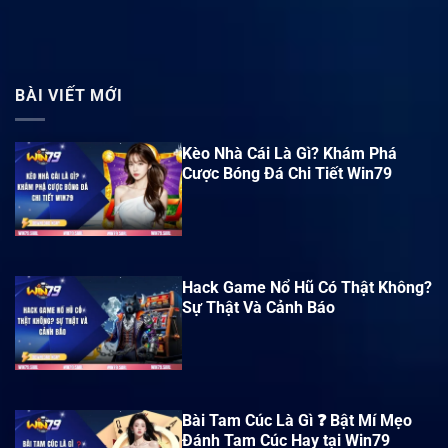
BÀI VIẾT MỚI
Kèo Nhà Cái Là Gì? Khám Phá
Cược Bóng Đá Chi Tiết Win79
Hack Game Nổ Hũ​ Có Thật Không?
Sự Thật Và Cảnh Báo
Bài Tam Cúc Là Gì ❓ Bật Mí Mẹo
Đánh Tam Cúc Hay tại Win79