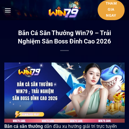
Chuyển
THAM
GIA
đến
NGAY
nội
dung
Bắn Cá Săn Thưởng Win79 – Trải
Nghiệm Săn Boss Đỉnh Cao 2026
Bắn cá săn thưởng
dẫn đầu xu hướng giải trí trực tuyến