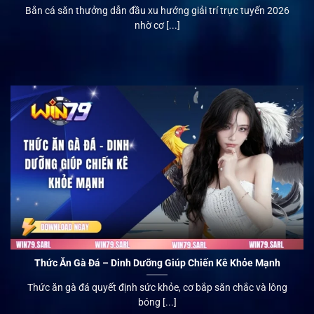
Bắn cá săn thưởng dẫn đầu xu hướng giải trí trực tuyến 2026
nhờ cơ [...]
Thức Ăn Gà Đá – Dinh Dưỡng Giúp Chiến Kê Khỏe Mạnh
Thức ăn gà đá quyết định sức khỏe, cơ bắp săn chắc và lông
bóng [...]